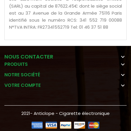
(SARL) au capital de 87622.45€ dont le siège social
est au 37 Avenue de la Grande Armée 75116 Paris
identifié sous le numéro RCS: 341 552 719 00088
N°TVA INTRA: FR27341552719 Tel: 01 46 37 51 88
NOUS CONTACTER

PRODUITS

NOTRE SOCIÉTÉ

VOTRE COMPTE

2021- Anticlope - Cigarette électronique