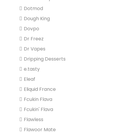
Dotmod
Dough King
Dovpo
Dr Freez
Dr Vapes
Dripping Desserts
e.tasty
Eleaf
Eliquid France
Fcukin Flava
Fcukin' Flava
Flawless
Flawoor Mate