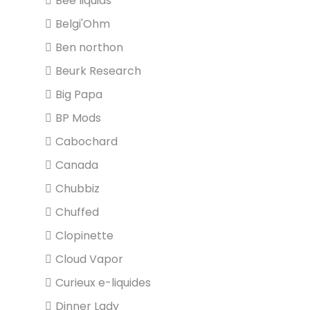
Bee liquids
Belgi'Ohm
Ben northon
Beurk Research
Big Papa
BP Mods
Cabochard
Canada
Chubbiz
Chuffed
Clopinette
Cloud Vapor
Curieux e-liquides
Dinner Lady