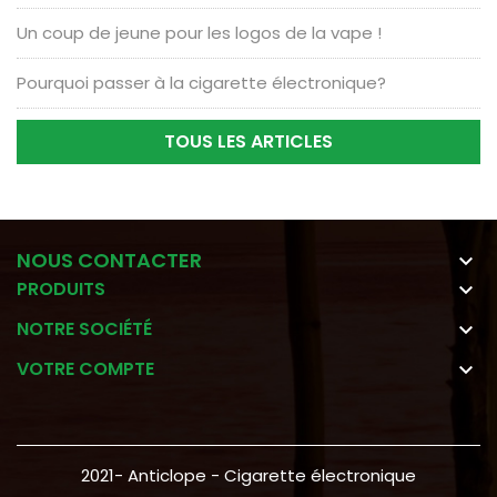
Un coup de jeune pour les logos de la vape !
Pourquoi passer à la cigarette électronique?
TOUS LES ARTICLES
NOUS CONTACTER

PRODUITS

NOTRE SOCIÉTÉ

VOTRE COMPTE

2021- Anticlope - Cigarette électronique