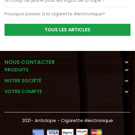
Un coup de jeune pour les logos de la vape !
Pourquoi passer à la cigarette électronique?
TOUS LES ARTICLES
NOUS CONTACTER

PRODUITS

NOTRE SOCIÉTÉ

VOTRE COMPTE

2021- Anticlope - Cigarette électronique