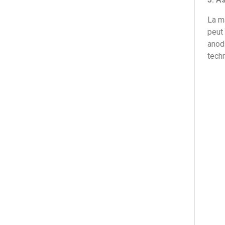
La ma
peut 
anodi
tech