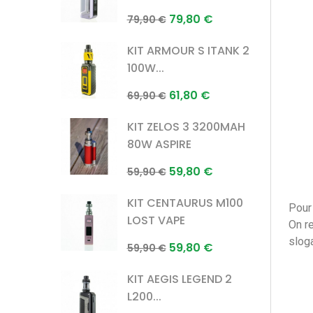
Prix
Prix
79,80 €
79,90 €
normal
KIT ARMOUR S ITANK 2
100W...
Prix
Prix
61,80 €
69,90 €
normal
KIT ZELOS 3 3200MAH
80W ASPIRE
Prix
Prix
59,80 €
59,90 €
normal
KIT CENTAURUS M100
Pour
LOST VAPE
On r
slog
Prix
Prix
59,80 €
59,90 €
normal
KIT AEGIS LEGEND 2
L200...