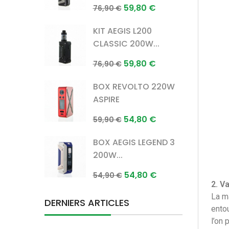
Prix
Prix
59,80 €
76,90 €
normal
KIT AEGIS L200
CLASSIC 200W...
Prix
Prix
59,80 €
76,90 €
normal
BOX REVOLTO 220W
ASPIRE
Prix
Prix
54,80 €
59,90 €
normal
BOX AEGIS LEGEND 3
200W...
Prix
Prix
54,80 €
54,90 €
2. V
normal
La ma
DERNIERS ARTICLES
entou
l’on