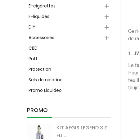

E-cigarettes

E-liquides

DIY
Ce n’

Accessoires
de ra
CBD
1. J
Puff
Le f
Protection
Pour 
Sels de nicotine
feui
toujo
Promo Liquideo
PROMO
KIT AEGIS LEGEND 3 Z
FLI...