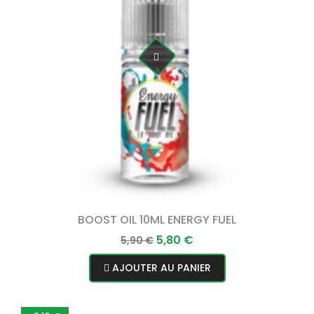
BOOST OIL 10ML ENERGY FUEL
Prix
Prix
5,80 €
5,90 €
normal
AJOUTER AU PANIER