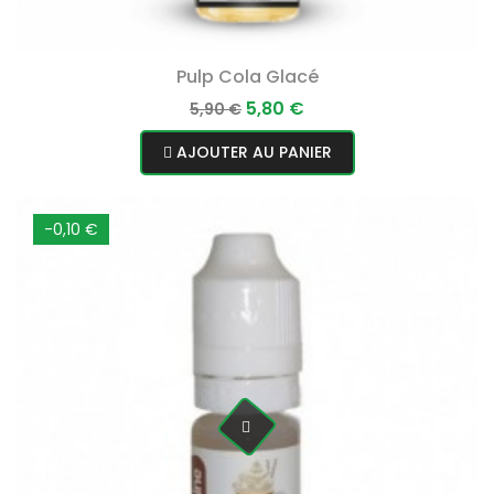
Pulp Cola Glacé
Prix
Prix
5,80 €
5,90 €
normal
AJOUTER AU PANIER
-0,10 €