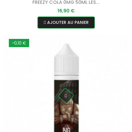
FREEZY COLA 0MG 50ML LES...
Prix
16,90 €
AJOUTER AU PANIER
-0,10 €