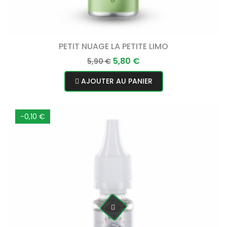
PETIT NUAGE LA PETITE LIMO
Prix
Prix
5,80 €
5,90 €
normal
AJOUTER AU PANIER
-0,10 €