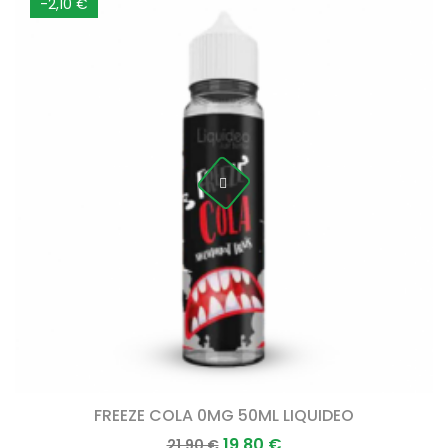
-2,10 €
FREEZE COLA 0MG 50ML LIQUIDEO
Prix
Prix
19,80 €
21,90 €