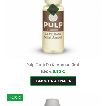
Pulp Café Du St Amour 10mL
Prix
Prix
5,80 €
5,90 €
normal
AJOUTER AU PANIER
-0,10 €