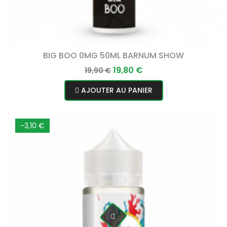
BIG BOO 0MG 50ML BARNUM SHOW
Prix
Prix
19,80 €
19,90 €
normal
AJOUTER AU PANIER
-3,10 €