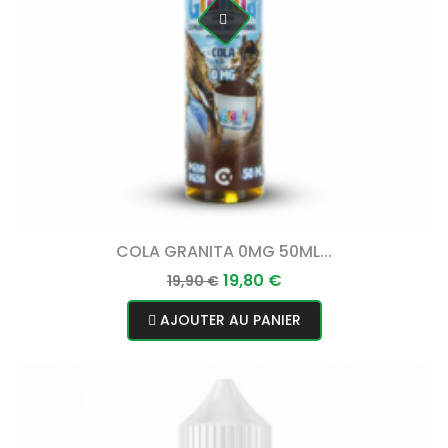
COLA GRANITA 0MG 50ML...
Prix
Prix
19,80 €
19,90 €
normal
AJOUTER AU PANIER