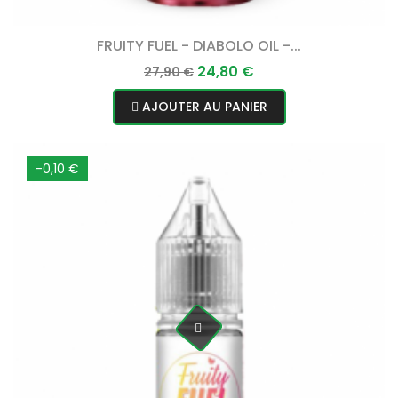
FRUITY FUEL - DIABOLO OIL -...
Prix
Prix
24,80 €
27,90 €
normal
AJOUTER AU PANIER
-0,10 €