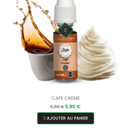
CAFE CREME
Prix
Prix
5,80 €
5,90 €
normal
AJOUTER AU PANIER