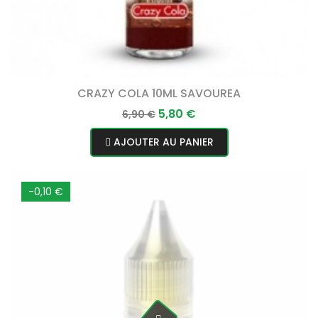
CRAZY COLA 10ML SAVOUREA
Prix
Prix
5,80 €
6,90 €
normal
AJOUTER AU PANIER
-0,10 €