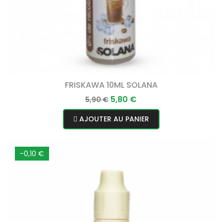
FRISKAWA 10ML SOLANA
Prix
Prix
5,80 €
5,90 €
normal
AJOUTER AU PANIER
-0,10 €