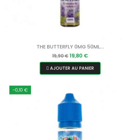
THE BUTTERFLY 0MG 50ML...
Prix
Prix
19,80 €
19,90 €
normal
AJOUTER AU PANIER
-0,10 €