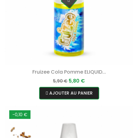
Fruizee Cola Pomme ELIQUID...
Prix
Prix
5,80 €
5,90 €
normal
AJOUTER AU PANIER
-0,10 €