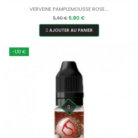
VERVEINE PAMPLEMOUSSE ROSE...
Prix
Prix
5,80 €
5,90 €
normal
AJOUTER AU PANIER
-1,10 €