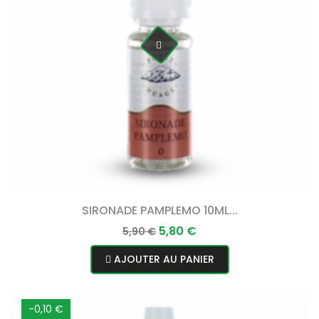
SIRONADE PAMPLEMO 10ML...
Prix
Prix
5,80 €
5,90 €
normal
AJOUTER AU PANIER
-0,10 €