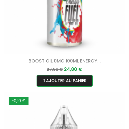
BOOST OIL 0MG 100ML ENERGY...
Prix
Prix
24,80 €
27,90 €
normal
AJOUTER AU PANIER
-0,10 €