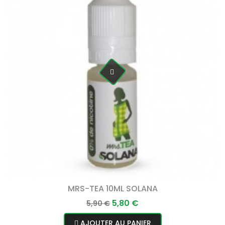
MRS-TEA 10ML SOLANA
Prix
Prix
5,80 €
5,90 €
normal
AJOUTER AU PANIER