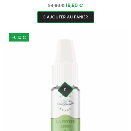
Prix
Prix
19,80 €
24,90 €
normal
AJOUTER AU PANIER
-0,10 €