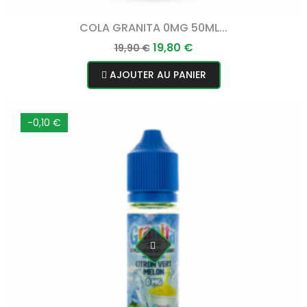
COLA GRANITA 0MG 50ML...
Prix
Prix
19,80 €
19,90 €
normal
AJOUTER AU PANIER
-0,10 €