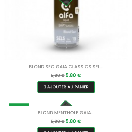
BLOND SEC GAIA CLASSICS SEL...
Prix
Prix
5,80 €
5,90 €
normal
AJOUTER AU PANIER
-0,10 €
BLOND MENTHOLE GAIA...
Prix
Prix
5,80 €
5,90 €
normal