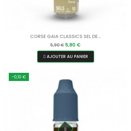
CORSE GAIA CLASSICS SEL DE...
Prix
Prix
5,80 €
5,90 €
normal
AJOUTER AU PANIER
-0,10 €