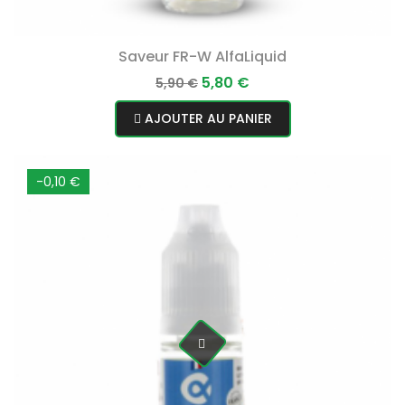
Saveur FR-W AlfaLiquid
Prix
Prix
5,80 €
5,90 €
normal
AJOUTER AU PANIER
-0,10 €