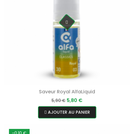
Saveur Royal AlfaLiquid
Prix
Prix
5,80 €
5,90 €
normal
AJOUTER AU PANIER
-0,10 €