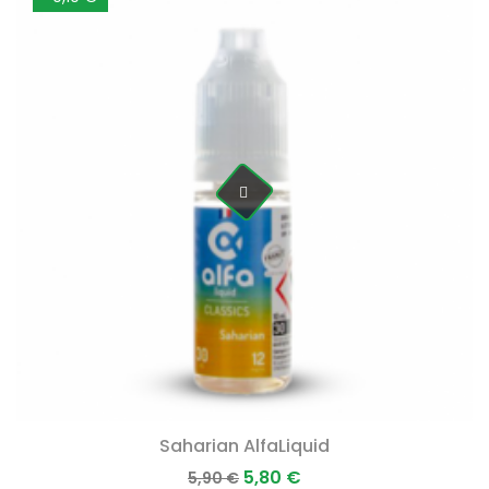
Saharian AlfaLiquid
Prix
Prix
5,80 €
5,90 €