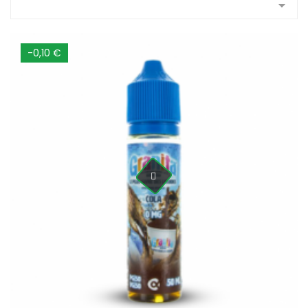

-0,10 €