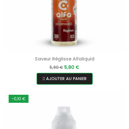
Saveur Réglisse Alfaliquid
Prix
Prix
5,80 €
5,90 €
normal
AJOUTER AU PANIER
-0,10 €