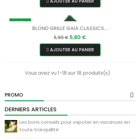
AJOUTER AU PANIER
-0,10 €
BLOND GRILLE GAIA CLASSICS...
Prix
Prix
5,80 €
5,90 €
normal
AJOUTER AU PANIER
Vous avez vu 1-18 sur 18 produits(s)
PROMO
DERNIERS ARTICLES
Les bons conseils pour vapoter en vacances en
toute tranquillité