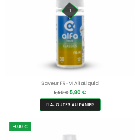
Saveur FR-M AlfaLiquid
Prix
Prix
5,80 €
5,90 €
normal
AJOUTER AU PANIER
-0,10 €