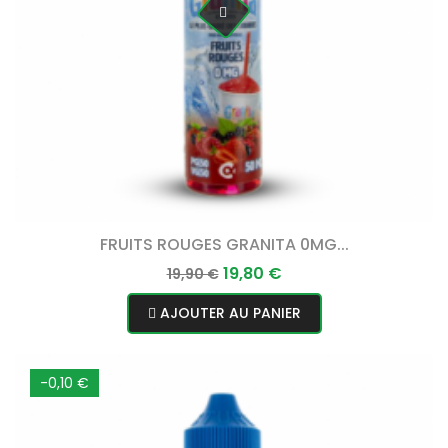
FRUITS ROUGES GRANITA 0MG...
Prix
Prix
19,80 €
19,90 €
normal
AJOUTER AU PANIER
-0,10 €