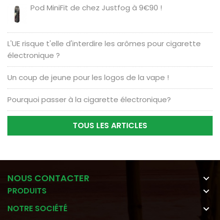
Pod MiniFit de chez Justfog à 9€90 !
L'UE risque t'elle d'interdire les arômes pour cigarette
électronique ?
Un coup de jeune pour les logos de la vape !
Pourquoi passer à la cigarette électronique?
TOUS LES ARTICLES
NOUS CONTACTER

PRODUITS

NOTRE SOCIÉTÉ
