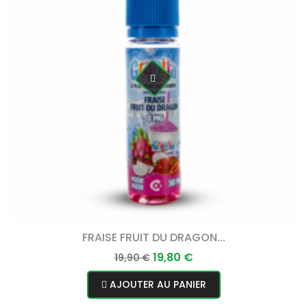
FRAISE FRUIT DU DRAGON...
Prix
Prix
19,80 €
19,90 €
normal
AJOUTER AU PANIER