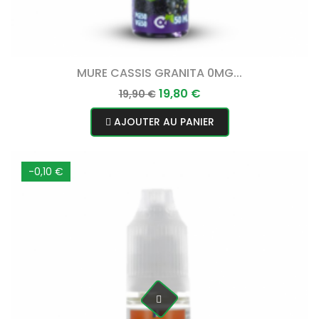
MURE CASSIS GRANITA 0MG...
Prix
Prix
19,80 €
19,90 €
normal
AJOUTER AU PANIER
-0,10 €