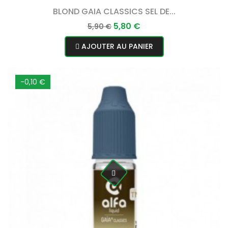
BLOND GAIA CLASSICS SEL DE...
Prix
Prix
5,80 €
5,90 €
normal
AJOUTER AU PANIER
-0,10 €