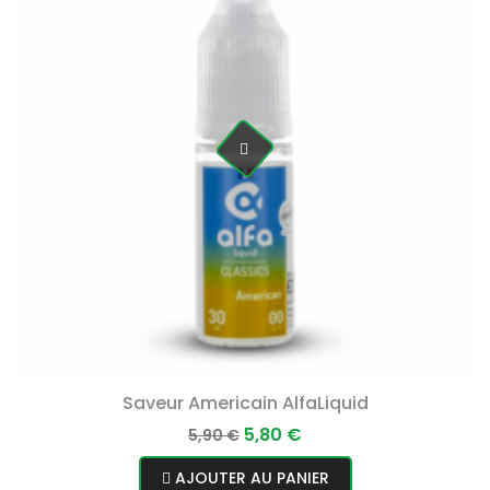
Saveur Americain AlfaLiquid
Prix
Prix
5,80 €
5,90 €
normal
AJOUTER AU PANIER