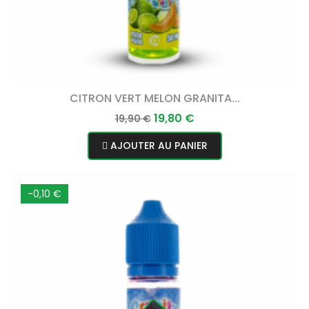
CITRON VERT MELON GRANITA...
Prix
Prix
19,80 €
19,90 €
normal
AJOUTER AU PANIER
-0,10 €