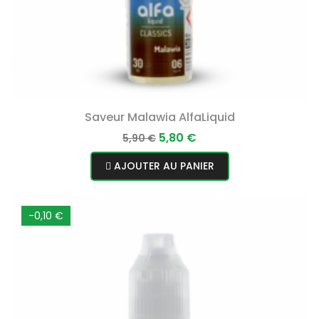
Saveur Malawia AlfaLiquid
Prix
Prix
5,80 €
5,90 €
normal
AJOUTER AU PANIER
-0,10 €