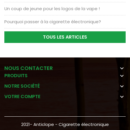
Un coup de jeune pour les logos de la vape !
Pourquoi passer à la cigarette électronique?
TOUS LES ARTICLES
NOUS CONTACTER

PRODUITS

NOTRE SOCIÉTÉ

VOTRE COMPTE

2021- Anticlope - Cigarette électronique