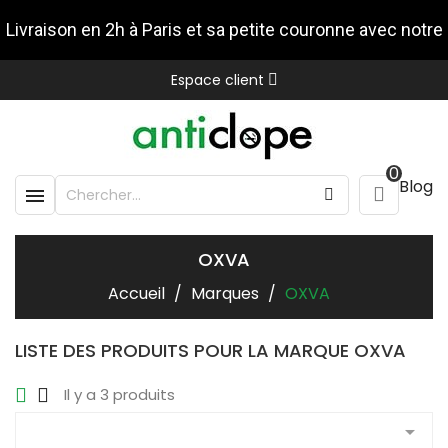
Livraison en 2h à Paris et sa petite couronne avec notre
Espace client
partenaire Stuart
0
Blog

OXVA
Accueil
Marques
OXVA
LISTE DES PRODUITS POUR LA MARQUE OXVA
Il y a 3 produits
