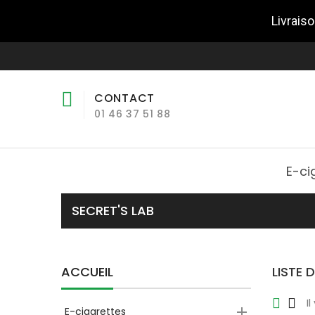
Livraiso
CONTACT
01 46 37 51 88
E-ci
SECRET'S LAB
ACCUEIL
LISTE 
I

E-cigarettes