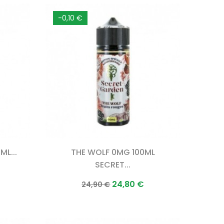
-0,10 €
L...
THE WOLF 0MG 100ML
SECRET...
Prix
Prix
24,80 €
24,90 €
normal