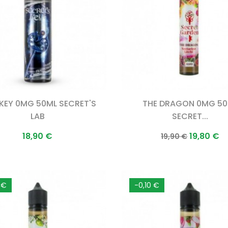
 KEY 0MG 50ML SECRET'S
THE DRAGON 0MG 5
LAB
SECRET...
Prix
Prix
Prix
18,90 €
19,80 €
19,90 €
normal
 €
-0,10 €