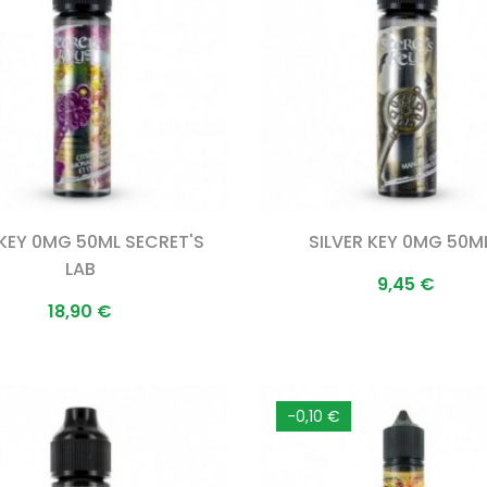
 KEY 0MG 50ML SECRET'S
SILVER KEY 0MG 50ML.
LAB
Prix
9,45 €
Prix
18,90 €
-0,10 €