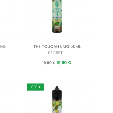
0ML
THE TOUCAN 0MG 50ML
SECRET...
Prix
Prix
19,80 €
19,90 €
normal
-0,10 €