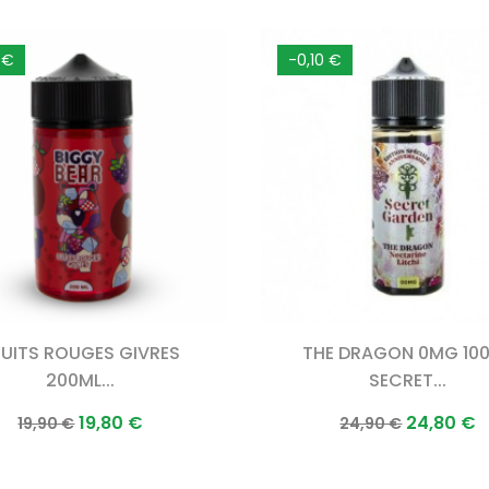
 €
-0,10 €
RUITS ROUGES GIVRES
THE DRAGON 0MG 10
200ML...
SECRET...
Prix
Prix
Prix
Prix
19,80 €
24,80 €
19,90 €
24,90 €
normal
normal