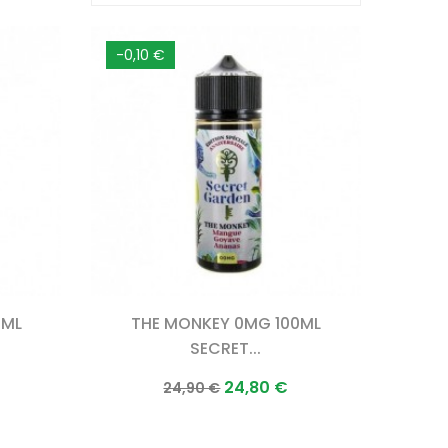
-0,10 €
0ML
THE MONKEY 0MG 100ML
SECRET...
Prix
Prix
24,80 €
24,90 €
normal