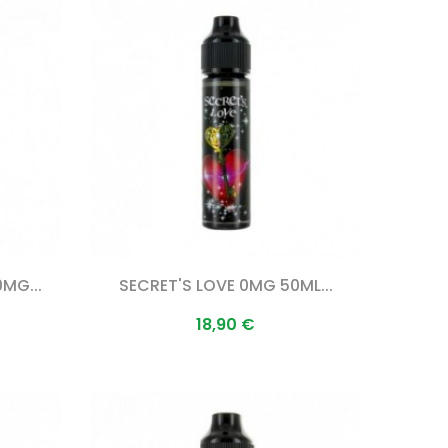
MG...
SECRET'S LOVE 0MG 50ML...
Prix
18,90 €