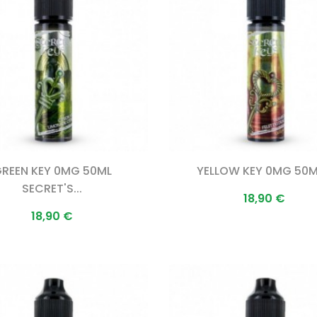
REEN KEY 0MG 50ML
YELLOW KEY 0MG 50ML
SECRET'S...
Prix
18,90 €
Prix
18,90 €