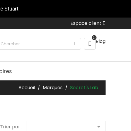
re Stuart
Espace client
0
Blog
oires
Accueil
Marques
Secret's Lab
Trier par :
