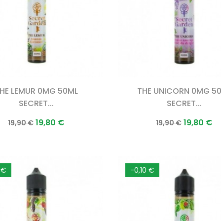
HE LEMUR 0MG 50ML
THE UNICORN 0MG 5
SECRET...
SECRET...
Prix
Prix
Prix
Prix
19,80 €
19,80 €
19,90 €
19,90 €
normal
normal
 €
-0,10 €