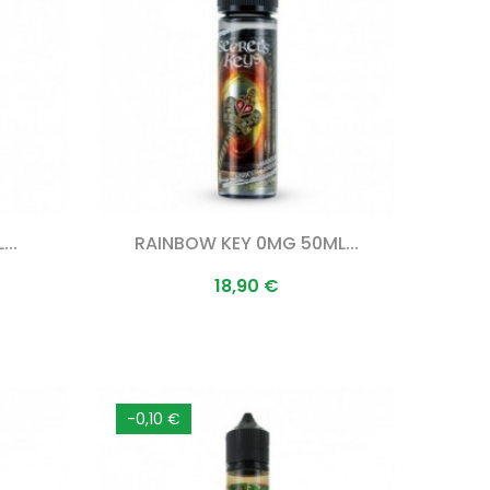
..
RAINBOW KEY 0MG 50ML...
Prix
18,90 €
-0,10 €