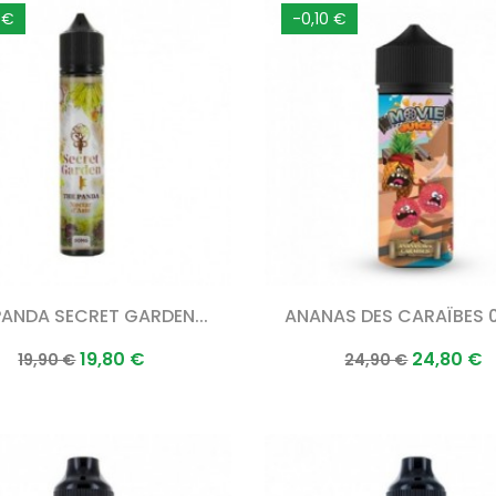
 €
-0,10 €
PANDA SECRET GARDEN...
ANANAS DES CARAÏBES 0
Prix
Prix
Prix
Prix
19,80 €
24,80 €
19,90 €
24,90 €
normal
normal