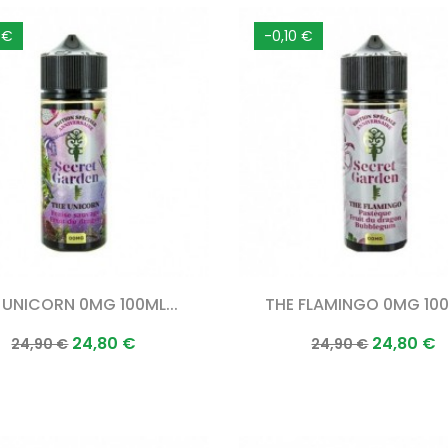
 €
-0,10 €
 UNICORN 0MG 100ML...
THE FLAMINGO 0MG 100M
Prix
Prix
Prix
Prix
24,80 €
24,80 €
24,90 €
24,90 €
normal
normal