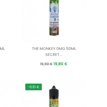
0ML
THE MONKEY 0MG 50ML
SECRET...
Prix
Prix
19,80 €
19,90 €
normal
-0,10 €