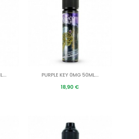
...
PURPLE KEY 0MG 50ML...
Prix
18,90 €