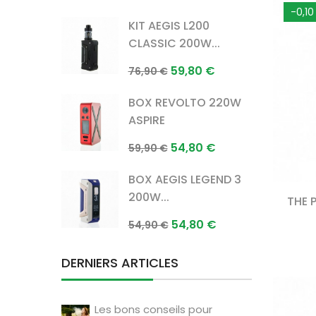
normal
-0,10
KIT AEGIS L200
CLASSIC 200W...
Prix
Prix
59,80 €
76,90 €
normal
BOX REVOLTO 220W
ASPIRE
Prix
Prix
54,80 €
59,90 €
normal
BOX AEGIS LEGEND 3
200W...
THE 
Prix
Prix
54,80 €
54,90 €
normal
DERNIERS ARTICLES
Les bons conseils pour