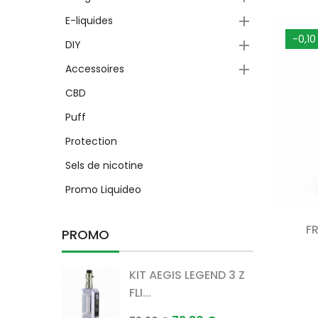

E-liquides
-0,10

DIY

Accessoires
CBD
Puff
Protection
Sels de nicotine
Promo Liquideo
F
PROMO
KIT AEGIS LEGEND 3 Z
FLI...