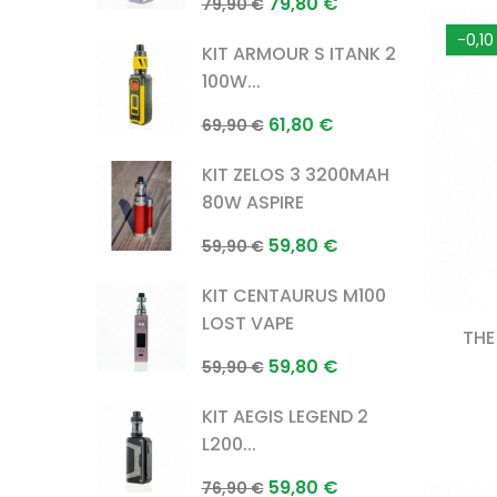
Prix
Prix
79,80 €
79,90 €
normal
-0,10
KIT ARMOUR S ITANK 2
100W...
Prix
Prix
61,80 €
69,90 €
normal
KIT ZELOS 3 3200MAH
80W ASPIRE
Prix
Prix
59,80 €
59,90 €
normal
KIT CENTAURUS M100
LOST VAPE
THE
Prix
Prix
59,80 €
59,90 €
normal
KIT AEGIS LEGEND 2
L200...
Prix
Prix
59,80 €
76,90 €