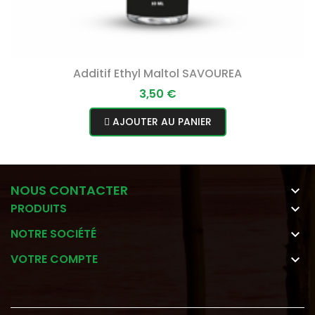
Additif Ethyl Maltol SAVOUREA
Prix
3,50 €
AJOUTER AU PANIER
NOUS CONTACTER

PRODUITS

NOTRE SOCIÉTÉ

VOTRE COMPTE
