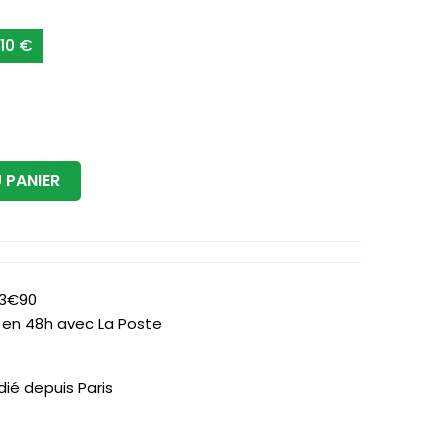
10 €
 PANIER
 3€90
is en 48h avec La Poste
dié depuis Paris