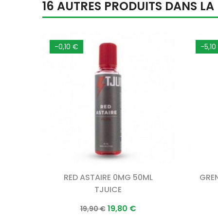
16 AUTRES PRODUITS DANS L
-0,10 €
-5,10
RED ASTAIRE 0MG 50ML
GREN
TJUICE
Prix
Prix
19,80 €
19,90 €