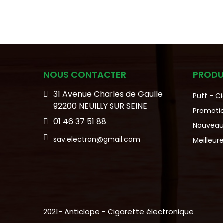
normal
NOUS CONTACTER
PRODU
31 Avenue Charles de Gaulle
Puff - C
92200 NEUILLY SUR SEINE
Promoti
01 46 37 51 88
Nouveau
sav.electron@gmail.com
Meilleur
2021- Anticlope - Cigarette électronique