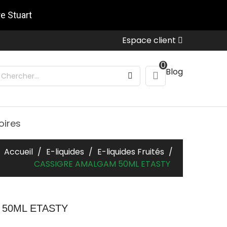
re Stuart
Espace client
0
Blog
oires
Accueil
E-liquides
E-liquides Fruités
CASSIGRE AMALGAM 50ML ETASTY
50ML ETASTY