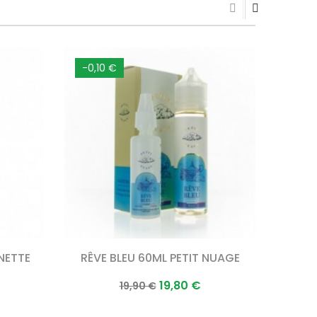
-0,10 €
-0,1
NETTE
RÊVE BLEU 60ML PETIT NUAGE
Prix
Prix
19,80 €
19,90 €
normal