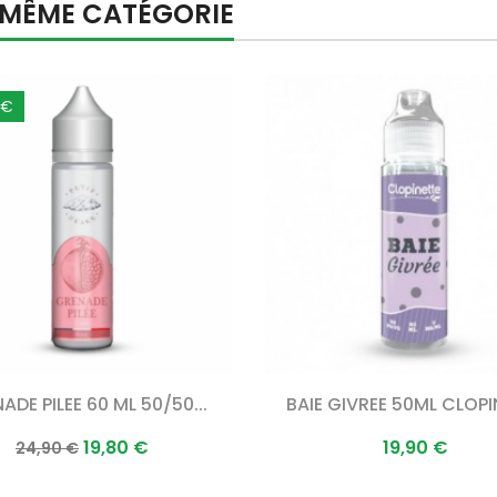
A MÊME CATÉGORIE
 €
ADE PILEE 60 ML 50/50...
BAIE GIVREE 50ML CLOPI
Prix
Prix
Prix
19,80 €
19,90 €
24,90 €
normal