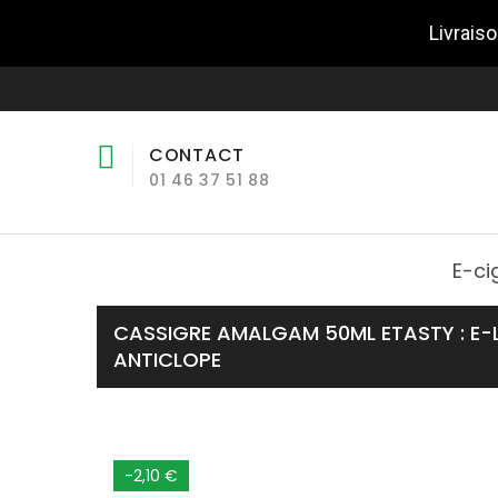
Livraiso
CONTACT
01 46 37 51 88
E-ci
CASSIGRE AMALGAM 50ML ETASTY : E-L
ANTICLOPE
-2,10 €