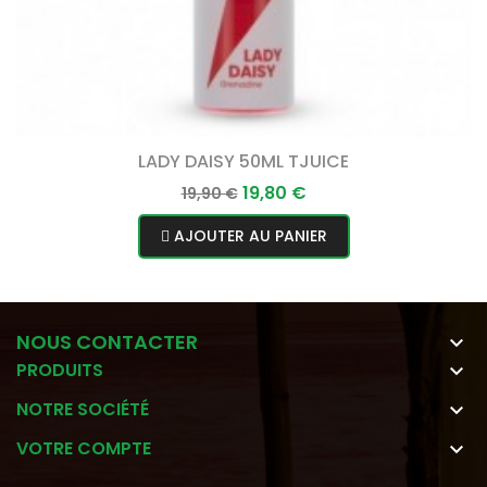
LADY DAISY 50ML TJUICE
Prix
Prix
19,80 €
19,90 €
normal
AJOUTER AU PANIER
NOUS CONTACTER

PRODUITS

NOTRE SOCIÉTÉ

VOTRE COMPTE
