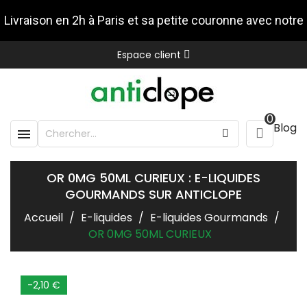
Livraison en 2h à Paris et sa petite couronne avec notre
Espace client
partenaire Stuart
0
Blog

OR 0MG 50ML CURIEUX : E-LIQUIDES
GOURMANDS SUR ANTICLOPE
Accueil
E-liquides
E-liquides Gourmands
OR 0MG 50ML CURIEUX
-2,10 €