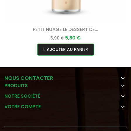
PETIT NUAGE LE DESSERT DE...
Prix
Prix
5,80 €
5,90 €
normal
AJOUTER AU PANIER
NOUS CONTACTER

PRODUITS

NOTRE SOCIÉTÉ

VOTRE COMPTE
