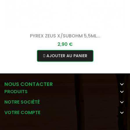
PYREX ZEUS X/SUBOHM 5,5ML...
Prix
2,90 €
AJOUTER AU PANIER
NOUS CONTACTER

PRODUITS

NOTRE SOCIÉTÉ

VOTRE COMPTE
