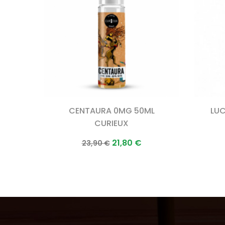
CENTAURA 0MG 50ML
LUC
CURIEUX
Prix
Prix
21,80 €
23,90 €
normal