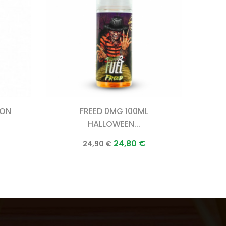
ION
FREED 0MG 100ML
LE 
HALLOWEEN...
Prix
Prix
24,80 €
24,90 €
normal