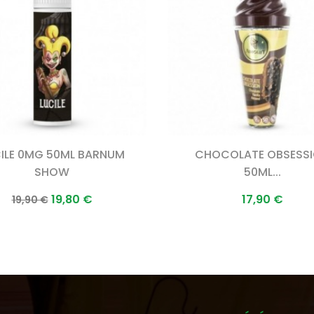
ILE 0MG 50ML BARNUM
CHOCOLATE OBSESS
SHOW
50ML...
Prix
Prix
Prix
19,80 €
17,90 €
19,90 €
normal