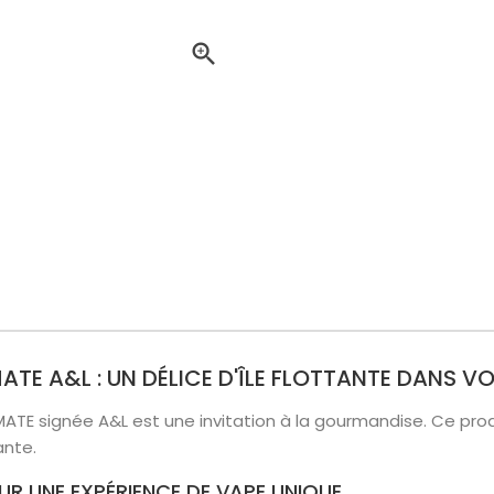

MATE A&L : UN DÉLICE D'ÎLE FLOTTANTE DANS 
TE signée A&L est une invitation à la gourmandise. Ce prod
ante.
 UNE EXPÉRIENCE DE VAPE UNIQUE