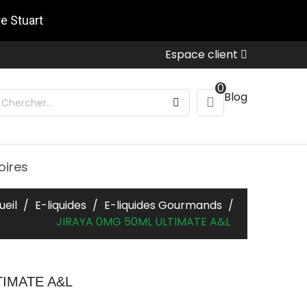
re Stuart
Espace client
0
Blog
oires
ueil
E-liquides
E-liquides Gourmands
JIRAYA 0MG 50ML ULTIMATE A&L
TIMATE A&L