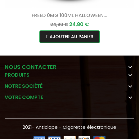
FREED 0MG 100ML HALLOWEEN...
Prix
Prix
24,80 €
24,90 €
normal
AJOUTER AU PANIER
NOUS CONTACTER

PRODUITS

NOTRE SOCIÉTÉ

VOTRE COMPTE

2021- Anticlope - Cigarette électronique